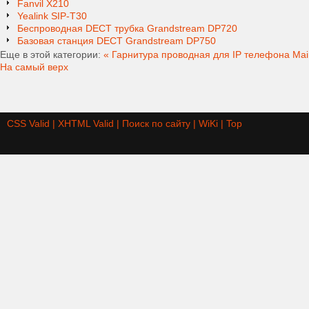
Fanvil X210
Yealink SIP-T30
Беспроводная DECT трубка Grandstream DP720
Базовая станция DECT Grandstream DP750
Еще в этой категории:
« Гарнитура проводная для IP телефона Ma
На самый верх
CSS Valid |
XHTML Valid |
Поиск по сайту |
WiKi |
Top