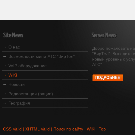
Site
News
Server
News
О нас
Добро пожаловать на
"ВирТел". Выведите с
Возможности мини-АТС "ВирТел"
новый уровень с усл
АТС"
VoIP оборудование
WiKi
ПОДРОБНЕЕ
Новости
Радиостанции (рации)
География
CSS Valid |
XHTML Valid |
Поиск по сайту |
WiKi |
Top